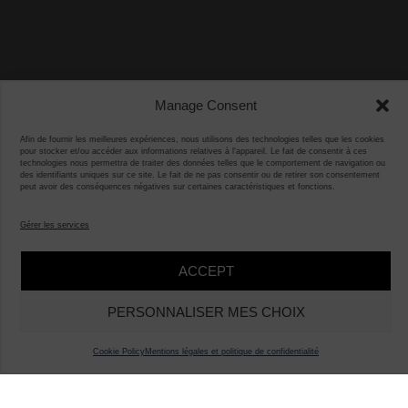
Manage Consent
Afin de fournir les meilleures expériences, nous utilisons des technologies telles que les cookies
pour stocker et/ou accéder aux informations relatives à l'appareil. Le fait de consentir à ces
technologies nous permettra de traiter des données telles que le comportement de navigation ou
des identifiants uniques sur ce site. Le fait de ne pas consentir ou de retirer son consentement
peut avoir des conséquences négatives sur certaines caractéristiques et fonctions.
Gérer les services
ACCEPT
PERSONNALISER MES CHOIX
Cookie Policy
Mentions légales et politique de confidentialité