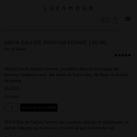
0
MAYA EAU DE PARFUM FEMME | 50 ML
Art of Vedas
Noté
3
5.00
sur 5
basé sur
MAYA Eau de Parfum Femme, un parfum doux et sucré pour les
notations
client
femmes modernes avec des notes de fruits mûrs, de fleurs et de bois
de santal.
65,00
€
En stock
AJOUTER AU PANIER
MAYA Eau de Parfum Femme aux senteurs délicate et séduisante, un
parfait mélange sucré et doux convient de jour comme de nuit.