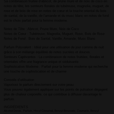
Sa combinaison fruitée d’abricot, de prune mure et de noix de coco en
notes de tête, les senteurs florales de tubéreuse, magnolia, muguet, de
rose et de bois de rose en notes de cœur et la touche oriental du bois
de santal, de la vanille, de l’amande et du musc blanc en notes de fond
est le choix parfait pour la femme moderne.
Notes de Tête : Abricot, Prune Mure, Noix de Coco
Notes de Cœur : Tubéreuse, Magnolia, Muguet, Rose, Bois de Rose
Notes de Fond : Bois de Santal, Vanille, Amande, Musc Blanc
Parfum Polyvalent : Idéal pour une utilisation de jour comme de nuit
grâce à son mélange équilibré de notes sucrées et douces.
Senteurs Captivantes : La combinaison de notes fruitées, florales et
orientales offre une fragrance unique et séduisante.
Sophistication Moderne : Parfait pour la femme moderne qui recherche
une touche de sophistication et de charme
Conseils d’utilisation
Vaporisez le parfum directement sur votre peau.
Vous pouvez également appliquer sur les points de pulsation dégagent
plus de chaleur corporelle, ce qui contribue à diffuser davantage le
parfum.
INGRÉDIENTS
Alcohol Denat., Parfum, Hexyl Cinnamal, Benzyl Benzoate, Coumarin, Benzyl