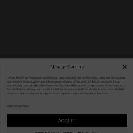
Manage Consent
Afin de fournir les meilleures expériences, nous utilisons des technologies telles que les cookies
pour stocker et/ou accéder aux informations relatives à l'appareil. Le fait de consentir à ces
technologies nous permettra de traiter des données telles que le comportement de navigation ou
des identifiants uniques sur ce site. Le fait de ne pas consentir ou de retirer son consentement
peut avoir des conséquences négatives sur certaines caractéristiques et fonctions.
Gérer les services
ACCEPT