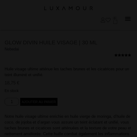
0
GLOW DIVIN HUILE VISAGE | 30 ML
Nebedai
Noté
3
5.00
sur 5
basé sur
Huile visage ultime atténue les taches brunes et les cicatrices pour un
notations
client
teint illuminé et unifié.
18,75
€
En stock
AJOUTER AU PANIER
Notre huile visage ultime enrichie en huile vierge de moringa, d’huile de
coco, de jojoba et d’argan vous assure un teint éclatant et unifié, vous
taches brunes et cicatices sont atténuées et la texture de votre peau et
nettement améliorée. Cette huille combat également les inflammations